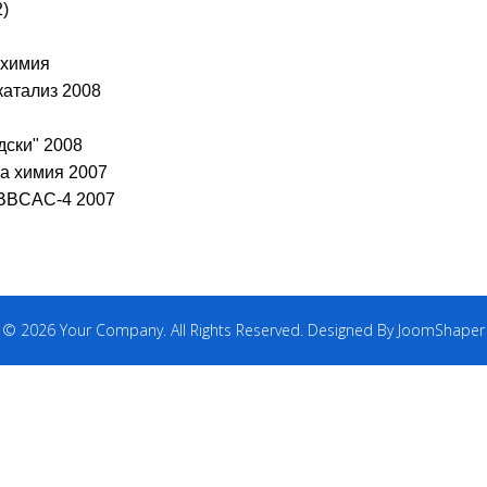
)
 химия
катализ 2008
дски" 2008
а химия 2007
 BBCAC-4 2007
© 2026 Your Company. All Rights Reserved. Designed By JoomShaper