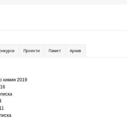
онкурси
Проекти
Памет
Архив
о химия 2019
016
описка
4
11
писка