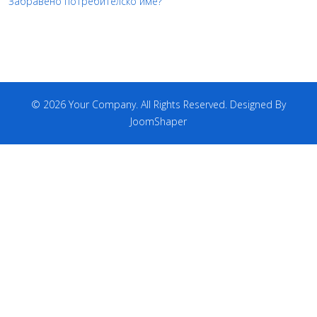
Забравено потребителско име?
© 2026 Your Company. All Rights Reserved. Designed By
JoomShaper